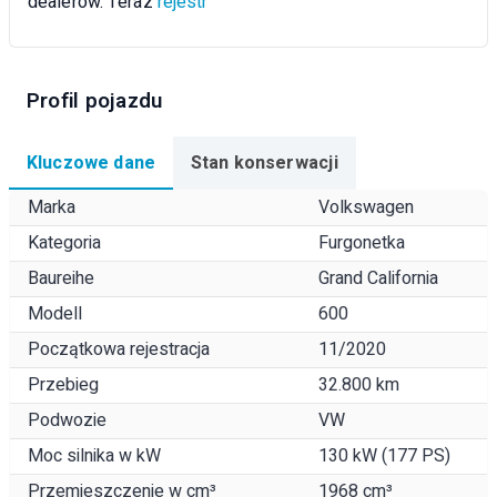
dealerów. Teraz
rejestr
Profil pojazdu
Kluczowe dane
Stan konserwacji
Marka
Volkswagen
Kategoria
Furgonetka
Baureihe
Grand California
Modell
600
Początkowa rejestracja
11/2020
Przebieg
32.800 km
Podwozie
VW
Moc silnika w kW
130 kW (177 PS)
Przemieszczenie w cm³
1968 cm³