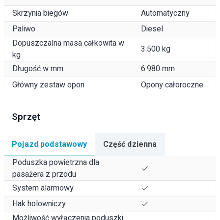
Skrzynia biegów
Automatyczny
Paliwo
Diesel
Dopuszczalna masa całkowita w
3.500 kg
kg
Długość w mm
6.980 mm
Główny zestaw opon
Opony całoroczne
Sprzęt
Pojazd podstawowy
Część dzienna
Poduszka powietrzna dla
pasażera z przodu
System alarmowy
Hak holowniczy
Możliwość wyłączenia poduszki