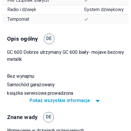
Filtr cząstek stałych
Radio i dźwięk
System dźwiękowy
Tempomat
Opis ogólny
DE
GC 600 Dobrze utrzymany GC 600 biały- mojave beżowy
metalik
Bez wynajmu
Samochód garażowany
książka serwisowa prowadzona
Pokaż wszystkie informacje
Specjalny krok serwisowy VW i uszczelnienie 3. światła
hamowania wykonane w 2024 r.
Znane wady
Światło LED
DE
Opony całoroczne
Wgniecenie w drzwiach przesuwnych