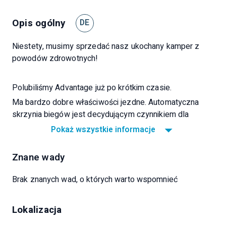
Opis ogólny
DE
Niestety, musimy sprzedać nasz ukochany kamper z
powodów zdrowotnych!
Polubiliśmy Advantage już po krótkim czasie.
Ma bardzo dobre właściwości jezdne. Automatyczna
skrzynia biegów jest decydującym czynnikiem dla
relaksującej podróży wakacyjnej! Włączany hamulec
Pokaż wszystkie informacje
silnikowy jest bardzo pomocny na stromych zjazdach.
Jeśli zaskoczy Cię silny grad, nie ma problemu - ma
Znane wady
dach z TWS! Chociaż nie ma podpór z przodu, można go
szybko wypoziomować. Możesz być samowystarczalny
Brak znanych wad, o których warto wspomnieć
przez około trzy dni, więc system solarny byłby tylko
balastem.
Lokalizacja
Wnętrze jest bardzo przestronne, z obszerną częścią
sypialną, mieszkalną i sanitarną, ale przy masie własnej