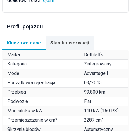
dealerów. Teraz
rejestr
Profil pojazdu
Kluczowe dane
Stan konserwacji
Marka
Dethleffs
Kategoria
Zintegrowany
Model
Advantage I
Początkowa rejestracja
03/2015
Przebieg
99.800 km
Podwozie
Fiat
Moc silnika w kW
110 kW (150 PS)
Przemieszczenie w cm³
2287 cm³
Skrzynia biegów
Automatyczny