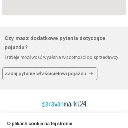
odpryski kamieni, zadrapania). Jednak ogólny stan jest
bardzo dobrze utrzymany! Jesteśmy drugim
właścicielem.
Prosimy o zapoznanie się z załączoną listą
wyposażenia dodatkowego...
Czy masz dodatkowe pytania dotyczące
Poniższe dotyczy sprzedaży klientom prywatnym:
Pojazd jest sprzedawany z wyłączeniem
pojazdu?
odpowiedzialności za wady materiałowe.
Istnieje możliwość wysłania wiadomości do sprzedawcy.
Zadaj pytanie właścicielowi pojazdu
O plikach cookie na tej stronie