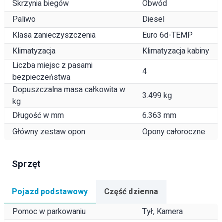
Skrzynia biegów
Obwód
Paliwo
Diesel
Klasa zanieczyszczenia
Euro 6d-TEMP
Klimatyzacja
Klimatyzacja kabiny
Liczba miejsc z pasami
4
bezpieczeństwa
Dopuszczalna masa całkowita w
3.499 kg
kg
Długość w mm
6.363 mm
Główny zestaw opon
Opony całoroczne
Sprzęt
Pojazd podstawowy
Część dzienna
Pomoc w parkowaniu
Tył, Kamera