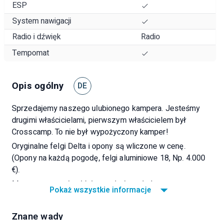
ESP
System nawigacji
Radio i dźwięk
Radio
Tempomat
Opis ogólny
DE
Sprzedajemy naszego ulubionego kampera. Jesteśmy
drugimi właścicielami, pierwszym właścicielem był
Crosscamp. To nie był wypożyczony kamper!
Oryginalne felgi Delta i opony są wliczone w cenę.
(Opony na każdą pogodę, felgi aluminiowe 18, Np. 4.000
€).
Ma super wygodne łóżko na dachu, z którego można
Pokaż wszystkie informacje
podziwiać wspaniały widok po przebudzeniu.
Opiszę to trochę, ale możesz to zobaczyć osobiście w
Znane wady